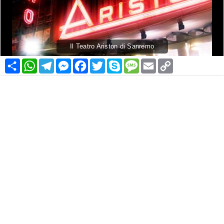
Il Teatro Ariston di Sanremo
Condividi
WhatsApp
Telegram
Messenger
Facebook
Twitter
Skype
Message
Email
Copy
Link