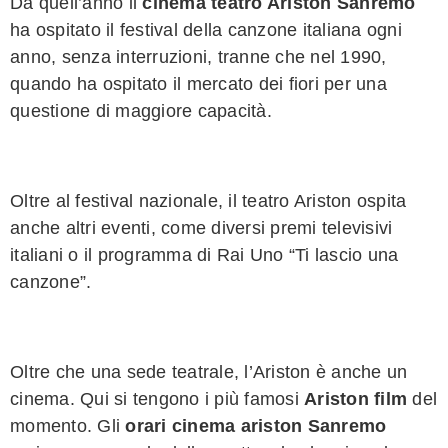
Da quell’anno
il
cinema teatro Ariston Sanremo
ha ospitato il festival della canzone italiana ogni
anno, senza interruzioni
, tranne che
nel 1990,
quando ha ospitato
il mercato dei fiori
per una
questione di
maggiore
capacità.
Oltre a
l
festival nazionale, il teatro Ariston ospita
anche altri eventi, come
divers
i
premi
televisivi
italiani
o il programma
di
Rai Uno
“Ti
lascio
una
canzone
”
.
Oltre che una sede teatrale, l’Ariston è anche un
cinema. Qui si tengono i più famosi
A
riston film
del
momento. Gli
orari cinema ariston Sanremo