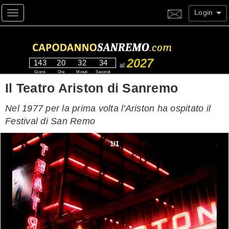
Login
Toggle navigation
2027
143
20
32
33
al
Giorni
Ore
Minuti
Secondi
Il Teatro Ariston di Sanremo
Nel 1977 per la prima volta l'Ariston ha ospitato il
Festival di San Remo
1
/
1