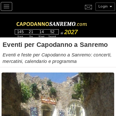
Login
Toggle navigation
2027
145
21
14
51
al
Giorni
Ore
Minuti
Secondi
Eventi per Capodanno a Sanremo
Eventi e feste per Capodanno a Sanremo: concerti,
mercatini, calendario e programma