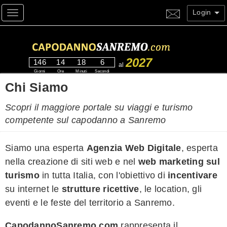
Login
Toggle navigation
2027
146
14
18
5
al
Giorni
Ore
Minuti
Secondi
Chi Siamo
Scopri il maggiore portale su viaggi e turismo
competente sul capodanno a Sanremo
Siamo una esperta
Agenzia Web Digitale
, esperta
nella creazione di siti web e nel
web marketing sul
turismo
in tutta Italia, con l'obiettivo di
incentivare
su internet le
strutture ricettive
, le location, gli
eventi e le feste del territorio a Sanremo.
CapodannoSanremo.com
rappresenta il